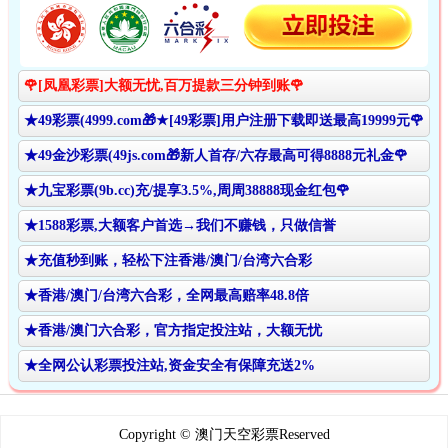
🌹[凤凰彩票]大额无忧,百万提款三分钟到账🌹
★49彩票(4999.com🎁★[49彩票]用户注册下载即送最高19999元🌹
★49金沙彩票(49js.com🎁新人首存/六存最高可得8888元礼金🌹
★九宝彩票(9b.cc)充/提享3.5%,周周38888现金红包🌹
★1588彩票,大额客户首选→我们不赚钱，只做信誉
★充值秒到账，轻松下注香港/澳门/台湾六合彩
★香港/澳门/台湾六合彩，全网最高赔率48.8倍
★香港/澳门六合彩，官方指定投注站，大额无忧
★全网公认彩票投注站,资金安全有保障充送2%
Copyright © 澳门天空彩票Reserved