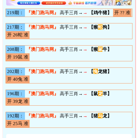
219期：
『澳门跑马网』
高手三肖→
【鸡牛猪】
开 ?? 准
217期：
『澳门跑马网』
高手三肖→
【猴
蛇
狗】
开 26蛇 准
208期：
『澳门跑马网』
高手三肖→
【猴
鼠
牛】
开 19鼠 准
202期：
『澳门跑马网』
高手三肖→
【
兔
龙猪】
开 40兔 准
196期：
『澳门跑马网』
高手三肖→
【鼠
龙
羊】
开 39龙 准
192期：
『澳门跑马网』
高手三肖→
【猪
马
龙】
开 25马 准